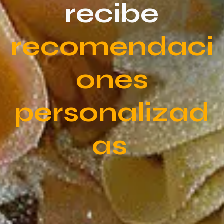
recibe
recomendaci
ones
personalizad
as
​